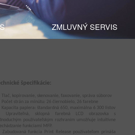
IS
ZMLUVNÝ SERVIS
echnické špecifikácie:
Tlač, kopírovanie, skenovanie, faxovanie, správa súborov
Počet strán za minútu: 26 čiernobielo, 26 farebne
Kapacita papiera: štandardná 650, maximálna 6 300 listov
Upraviteľná, sklopná farebná LCD obrazovka s
dnoduchým používateľským rozhraním umožňuje intuitívne
echádzanie funkciami MFP.
Zabudovaná funkcia Print Release používateľom prináša