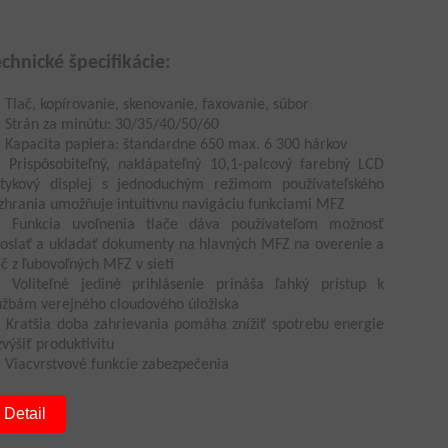
echnické špecifikácie:
Tlač, kopírovanie, skenovanie, faxovanie, súbor
Strán za minútu: 30/35/40/50/60
Kapacita papiera: štandardne 650 max. 6 300 hárkov
Prispôsobiteľný, naklápateľný 10,1-palcový farebný LCD
tykový displej s jednoduchým režimom používateľského
zhrania umožňuje intuitívnu navigáciu funkciami MFZ
Funkcia uvoľnenia tlače dáva používateľom možnosť
oslať a ukladať dokumenty na hlavných MFZ na overenie a
ač z ľubovoľných MFZ v sieti
Voliteľné jediné prihlásenie prináša ľahký prístup k
užbám verejného cloudového úložiska
Kratšia doba zahrievania pomáha znížiť spotrebu energie
zvýšiť produktivitu
Viacvrstvové funkcie zabezpečenia
Detail