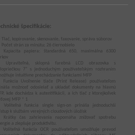
echnické špecifikácie:
Tlač, kopírovanie, skenovanie, faxovanie, správa súborov
Počet strán za minútu: 26 čiernobielo
Kapacita papiera: štandardná 650, maximálna 6300
rkov
Upraviteľná, sklopná farebná LCD obrazovka s
lopriečkou 7“ s jednoduchým používateľským rozhraním
ožňuje intuitívne prechádzanie funkciami MFP
Funkcia Uvoľnenie tlače (Print Release) používateľom
ináša možnosť odosielať a ukladať dokumenty na hlavnú
P, kde dochádza k autentifikácii, a ich tlač z ktorejkoľvek
eťovej MFP * 1
Voliteľná funkcia single sign-on prináša jednoduchší
ístup k službám verejných cloudových úložísk
Krátky čas zahrievania napomáha znižovať spotrebu
ergie a zlepšuje produktivitu.
Voliteľná funkcia OCR používateľom umožňuje prevod