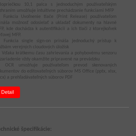
lopriečkou 10,1 palca s jednoduchým používateľským
zhraním umožňuje intuitívne prechádzanie funkciami MFP
Funkcia Uvoľnenie tlače (Print Release) používateľom
ináša možnosť odosielať a ukladať dokumenty na hlavné
P, kde dochádza k autentifikácii a ich tlači z ktorejkoľvek
eťovej MFP.
Funkcia single sign-on prináša jednoduchý prístup k
užbám verejných cloudových úložísk
Vďaka krátkemu času zahrievania a pohybovému senzoru
 zariadenie vždy okamžite pripravené na prevádzku
OCR umožňuje používateľom prevod skenovaných
kumentov do editovateľných súborov MS Office (pptx, xlsx,
cx) a prehľadávateľných súborov PDF
Detail
echnické špecifikácie: