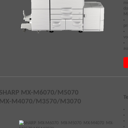
mo
do
MF
pr
vo
au
SHARP MX-M6070/M5070
T
MX-M4070/M3570/M3070