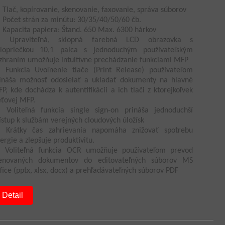
Tlač, kopírovanie, skenovanie, faxovanie, správa súborov
Počet strán za minútu: 30/35/40/50/60 čb.
Kapacita papiera: Štand. 650 Max. 6300 hárkov
Upraviteľná, sklopná farebná LCD obrazovka s
lopriečkou 10,1 palca s jednoduchým používateľským
zhraním umožňuje intuitívne prechádzanie funkciami MFP
Funkcia Uvoľnenie tlače (Print Release) používateľom
ináša možnosť odosielať a ukladať dokumenty na hlavné
P, kde dochádza k autentifikácii a ich tlači z ktorejkoľvek
eťovej MFP.
Voliteľná funkcia single sign-on prináša jednoduchší
ístup k službám verejných cloudových úložísk
Krátky čas zahrievania napomáha znižovať spotrebu
ergie a zlepšuje produktivitu.
Voliteľná funkcia OCR umožňuje používateľom prevod
enovaných dokumentov do editovateľných súborov MS
fice (pptx, xlsx, docx) a prehľadávateľných súborov PDF
Detail