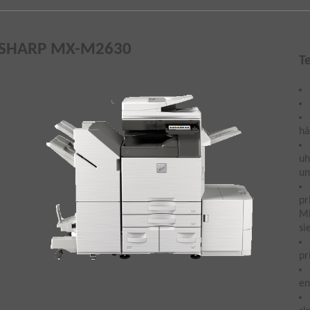
SHARP MX-M2630
T
há
uh
um
pr
MF
si
pr
en