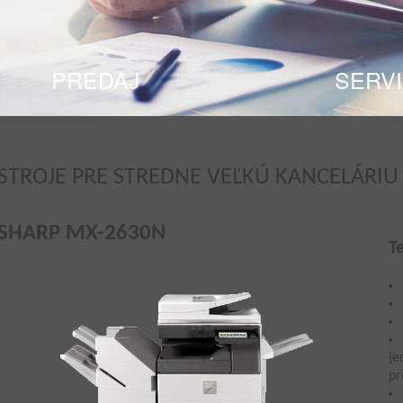
PREDAJ
SERV
STROJE PRE STREDNE VEĽKÚ KANCELÁRIU
SHARP MX-2630N
T
je
pr