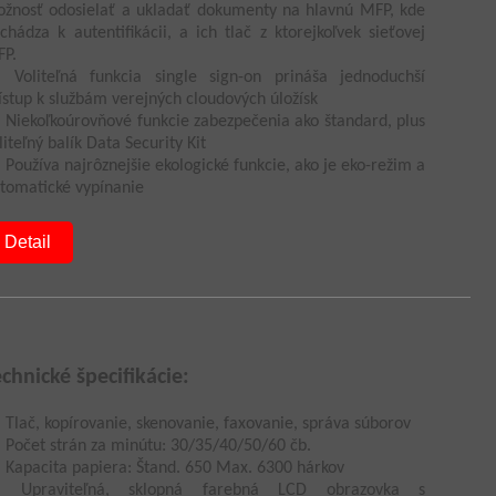
žnosť odosielať a ukladať dokumenty na hlavnú MFP, kde
chádza k autentifikácii, a ich tlač z ktorejkoľvek sieťovej
P.
Voliteľná funkcia single sign-on prináša jednoduchší
ístup k službám verejných cloudových úložísk
Niekoľkoúrovňové funkcie zabezpečenia ako štandard, plus
liteľný balík Data Security Kit
Používa najrôznejšie ekologické funkcie, ako je eko-režim a
tomatické vypínanie
Detail
echnické špecifikácie:
Tlač, kopírovanie, skenovanie, faxovanie, správa súborov
Počet strán za minútu: 30/35/40/50/60 čb.
Kapacita papiera: Štand. 650 Max. 6300 hárkov
Upraviteľná, sklopná farebná LCD obrazovka s