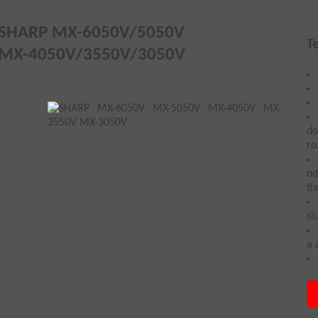
SHARP MX-6050V/5050V
T
MX-4050V/3550V/3050V
do
ro
od
tl
sl
a 