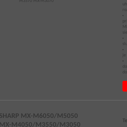
uh
ro
pr
MF
si
sl
je
do
do
SHARP MX-M6050/M5050
T
MX-M4050/M3550/M3050