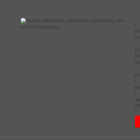
uh
ro
pr
MF
si
pr
en
sk
Of